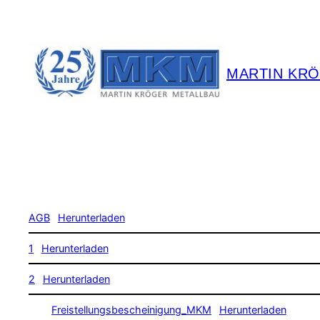
Zum
Inhalt
springen
MARTIN KR
AGB
Herunterladen
1
Herunterladen
2
Herunterladen
Freistellungsbescheinigung_MKM
Herunterladen